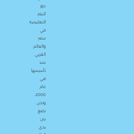
دور
النشر
التعليمية
في
مصر
والعالم
العربي.
منذ
تأسيسها
في
عام
2000،
ونحن
نضع
بين
يدى