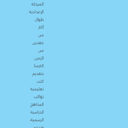
المرحلة
الإعدادية.
طوال
أكثر
من
عقدين
من
الزمن،
التزمنا
بتقديم
كتب
تعليمية
تواكب
المناهج
الدراسية
الرسمية،
وتدعم