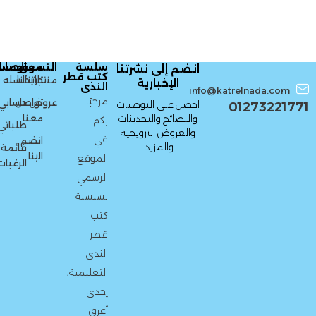
سلسة
التسوق
معلومات
الحسا
انضم إلى نشرتنا
كتب قطر
منتجاتنا
تاريخنا
السله
الإخبارية
الندى
info@katrelnada.com
مرحبًا
عروض
تواصل
حسابي
احصل على التوصيات
01273221771
معنا
والنصائح والتحديثات
بكم
طلباتي
والعروض الترويجية
في
انضم
والمزيد.
قائمة
الينا
الموقع
الرغبات
الرسمي
لسلسلة
كتب
قطر
الندى
التعليمية،
إحدى
أعرق