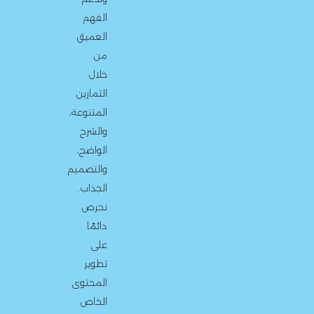
الفهم
العميق
من
خلال
التمارين
المتنوعة،
والشرح
الواضح،
والتصميم
الجذاب.
نحرص
دائمًا
على
تطوير
المحتوى
الخاص