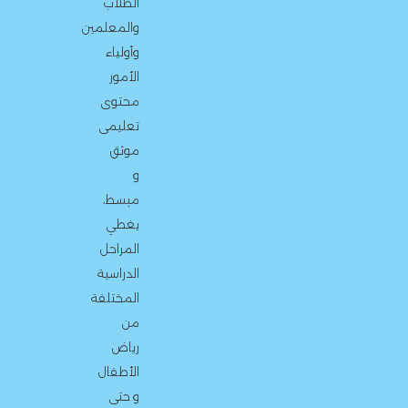
الطلاب
والمعلمين
وأولياء
الأمور
محتوى
تعليمى
موثق
و
مبسط،
يغطي
المراحل
الدراسية
المختلفة
من
رياض
الأطفال
و حتى