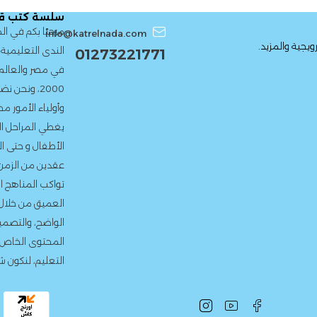
سلسة كتب قط
مرحبًا بكم في 
info@katrelnada.com
يجية والمزيد.
الندى التعليمية،
01273221771
في مصر والعالم 
2000، ونحن
وأولياء الأمور 
يغطي المراحل ال
الأطفال و حتى ال
عقدين من الزمن،
تواكب المناهج ا
العميق من خلال ا
الواضح، والتصمي
المحتوى الخاص 
التعليم، لنكون ش