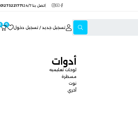
اتصل بنا 24/7
01273221771
0
0
تسجيل جديد / تسجيل دخول
أدوات
لوحات تعليميه
مسطرة
نوت
أخري