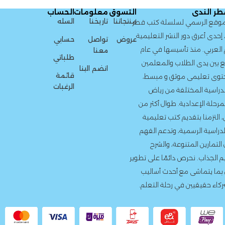
ر الندى
التسوق
معلومات
الحساب
منتجاتنا
تاريخنا
السله
الموقع الرسمي لسلسلة كتب قطر
 إحدى أعرق دور النشر التعليمية
عروض
تواصل
حسابي
العربي. منذ تأسيسها في عام
معنا
طلباتي
 نضع بين يدى الطلاب والمعلمين
انضم الينا
قائمة
محتوى تعليمى موثق و مبسط،
الرغبات
دراسية المختلفة من رياض
مرحلة الإعدادية. طوال أكثر من
 التزمنا بتقديم كتب تعليمية
لدراسية الرسمية، وتدعم الفهم
لتمارين المتنوعة، والشرح
م الجذاب. نحرص دائمًا على تطوير
بما يتماشى مع أحدث أساليب
ركاء حقيقيين في رحلة التعلم.