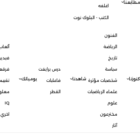
مطابعنا
اغلفه
الكتب - البلوك نوت
الفنون
الرياضة
ألعاب
تاريخ
فيدي
سياسة
درس برايفت
فرقع
كنوزنا
شاهدنا
يومياتك
شخصيات مؤثرة
فاعليات
تقييم
علماء الرياضيات
القطر
معلو
علوم
IQ
مخترعون
اخري
آثار