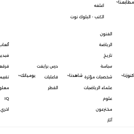
مطابعنا
اغلفه
الكتب - البلوك نوت
الفنون
الرياضة
ألعاب
تاريخ
فيدي
سياسة
درس برايفت
فرقع
كنوزنا
شاهدنا
يومياتك
شخصيات مؤثرة
فاعليات
تقييم
علماء الرياضيات
القطر
معلو
علوم
IQ
مخترعون
اخري
آثار