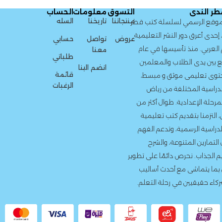
ر الندى
التسوق
معلومات
الحساب
منتجاتنا
تاريخنا
السله
الموقع الرسمي لسلسلة كتب قطر
 إحدى أعرق دور النشر التعليمية
عروض
تواصل
حسابي
العربي. منذ تأسيسها في عام
معنا
طلباتي
 نضع بين يدى الطلاب والمعلمين
انضم الينا
قائمة
محتوى تعليمى موثق و مبسط،
الرغبات
دراسية المختلفة من رياض
مرحلة الإعدادية. طوال أكثر من
 التزمنا بتقديم كتب تعليمية
لدراسية الرسمية، وتدعم الفهم
لتمارين المتنوعة، والشرح
م الجذاب. نحرص دائمًا على تطوير
بما يتماشى مع أحدث أساليب
ركاء حقيقيين في رحلة التعلم.