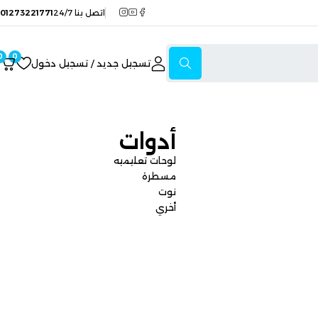
اتصل بنا 24/7
01273221771
0
0
تسجيل جديد / تسجيل دخول
أدوات
لوحات تعليميه
مسطرة
نوت
أخري