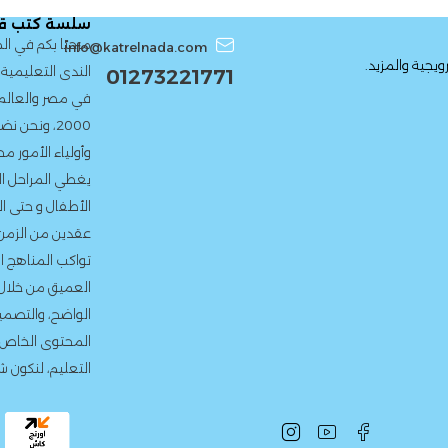
سلسة كتب قط
مرحبًا بكم في 
info@katrelnada.com
يجية والمزيد.
الندى التعليمية،
01273221771
في مصر والعالم 
2000، ونحن
وأولياء الأمور 
يغطي المراحل ال
الأطفال و حتى ال
عقدين من الزمن،
تواكب المناهج ا
العميق من خلال ا
الواضح، والتصمي
المحتوى الخاص 
التعليم، لنكون ش