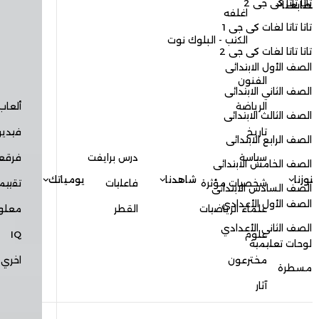
تاتا تاتا كى جى 2
ابعنا
اغلفه
تاتا تاتا لغات كى جى 1
الكتب - البلوك نوت
تاتا تاتا لغات كى جى 2
الصف الأول الابتدائى
الفنون
الصف الثاني الابتدائى
الرياضة
ألعاب
الصف الثالث الابتدائى
تاريخ
فيديوه
الصف الرابع الابتدائى
سياسة
درس برايفت
فرقعة
الصف الخامس الابتدائى
وزنا
شاهدنا
يومياتك
شخصيات مؤثرة
فاعليات
تقييما
الصف السادس الابتدائى
الصف الأول الأعدادي
علماء الرياضيات
القطر
معلوما
الصف الثاني الأعدادي
علوم
IQ
لوحات تعليمية
مخترعون
اخري
مسطرة
آثار