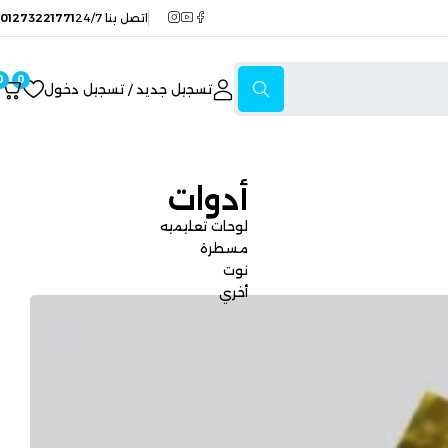
اتصل بنا 24/7
01273221771
0
0
تسجيل جديد / تسجيل دخول
أدوات
لوحات تعليميه
مسطرة
نوت
أخري