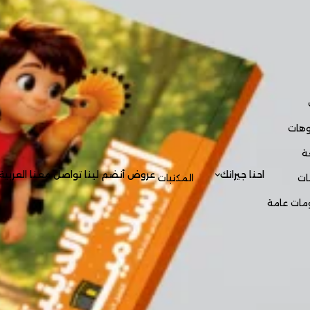
ات
احنا جيرانك
عروض
أنضم لينا
تواصل معنا
العربية
ت
المكتبات
ت عامة