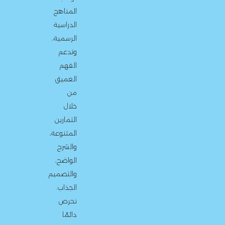
المناهج
الدراسية
الرسمية،
وتدعم
الفهم
العميق
من
خلال
التمارين
المتنوعة،
والشرح
الواضح،
والتصميم
الجذاب.
نحرص
دائمًا