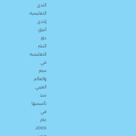
الندى
التعليمية،
إحدى
أعرق
دور
النشر
التعليمية
في
مصر
والعالم
العربي.
منذ
تأسيسها
في
عام
2000،