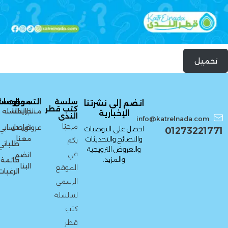
تحميل
سلسة
التسوق
معلومات
الحسا
انضم إلى نشرتنا
كتب قطر
منتجاتنا
تاريخنا
السله
الإخبارية
الندى
info@katrelnada.com
مرحبًا
عروض
تواصل
حسابي
احصل على التوصيات
01273221771
معنا
والنصائح والتحديثات
بكم
طلباتي
والعروض الترويجية
في
انضم
والمزيد.
قائمة
الينا
الموقع
الرغبات
الرسمي
لسلسلة
كتب
قطر