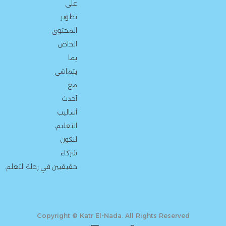
على
تطوير
المحتوى
الخاص
بما
يتماشى
مع
أحدث
أساليب
التعليم،
لنكون
شركاء
حقيقيين في رحلة التعلم.
Copyright © Katr El-Nada. All Rights Reserved