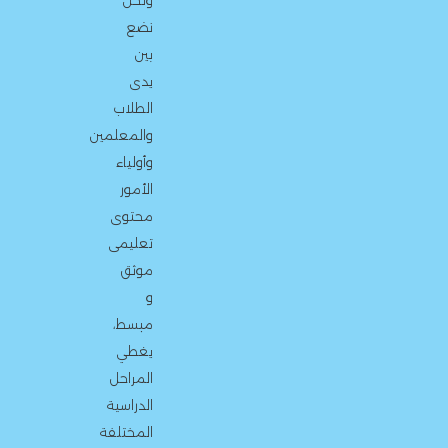
ونحن
نضع
بين
يدى
الطلاب
والمعلمين
وأولياء
الأمور
محتوى
تعليمى
موثق
و
مبسط،
يغطي
المراحل
الدراسية
المختلفة