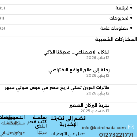
فرقعة
(5)
فيديوهات
(1)
معلومات عامة
(3)
المشاركات الشعبية
الذكاء الاصطناعي… صديقنا الذكي
12 يناير، 2026
رحلة إلى عالم الواقع الافتراضي
12 يناير، 2026
طائرات الدرون تحكي تاريخ مصر في عرض ضوئي مبهر
12 يناير، 2026
تجربة البركان الصغير
17 ديسمبر، 2025
سلسة
التسوق
معلومات
الحسا
انضم إلى نشرتنا
كتب قطر
منتجاتنا
تاريخنا
السله
الإخبارية
الندى
info@katrelnada.com
مرحبًا
عروض
تواصل
حسابي
احصل على التوصيات
01273221771