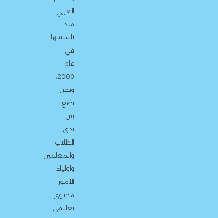
العربي.
منذ
تأسيسها
في
عام
2000،
ونحن
نضع
بين
يدى
الطلاب
والمعلمين
وأولياء
الأمور
محتوى
تعليمى