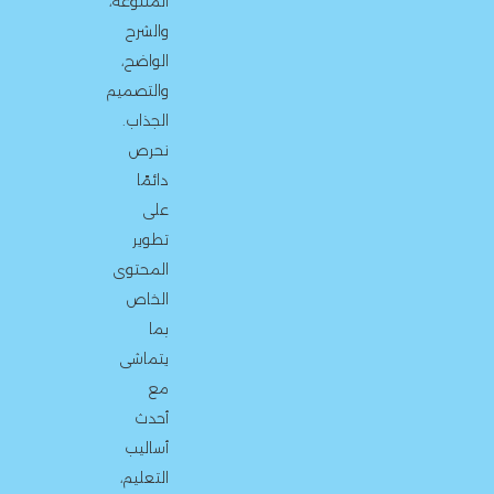
المتنوعة،
والشرح
الواضح،
والتصميم
الجذاب.
نحرص
دائمًا
على
تطوير
المحتوى
الخاص
بما
يتماشى
مع
أحدث
أساليب
التعليم،