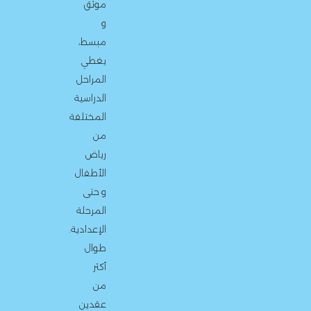
موثق
و
مبسط،
يغطي
المراحل
الدراسية
المختلفة
من
رياض
الأطفال
و حتى
المرحلة
الإعدادية.
طوال
أكثر
من
عقدين