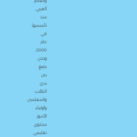
والعالم
العربي.
منذ
تأسيسها
في
عام
2000،
ونحن
نضع
بين
يدى
الطلاب
والمعلمين
وأولياء
الأمور
محتوى
تعليمى