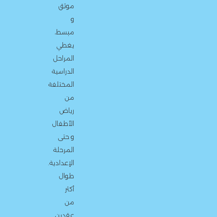
موثق
و
مبسط،
يغطي
المراحل
الدراسية
المختلفة
من
رياض
الأطفال
و حتى
المرحلة
الإعدادية.
طوال
أكثر
من
عقدين