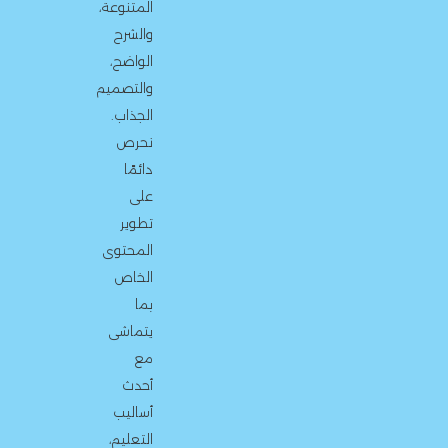
المتنوعة،
والشرح
الواضح،
والتصميم
الجذاب.
نحرص
دائمًا
على
تطوير
المحتوى
الخاص
بما
يتماشى
مع
أحدث
أساليب
التعليم،