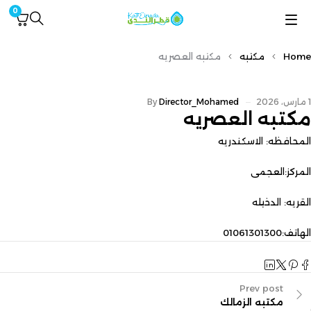
0
Home
مكتبه
مكتبه العصريه
1 مارس، 2026
Director_Mohamed
By
مكتبه العصريه
المحافظه: الاسكندريه
المركز:العجمى
القريه: الدخيله
الهاتف:01061301300
Prev post
مكتبه الزمالك