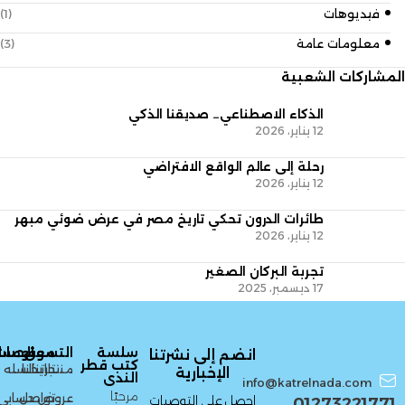
فيديوهات
(1)
معلومات عامة
(3)
المشاركات الشعبية
الذكاء الاصطناعي… صديقنا الذكي
12 يناير، 2026
رحلة إلى عالم الواقع الافتراضي
12 يناير، 2026
طائرات الدرون تحكي تاريخ مصر في عرض ضوئي مبهر
12 يناير، 2026
تجربة البركان الصغير
17 ديسمبر، 2025
سلسة
التسوق
معلومات
الحسا
انضم إلى نشرتنا
كتب قطر
منتجاتنا
تاريخنا
السله
الإخبارية
الندى
info@katrelnada.com
مرحبًا
عروض
تواصل
حسابي
احصل على التوصيات
01273221771