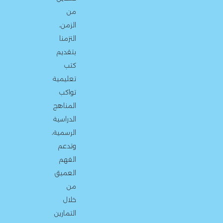
من
الزمن،
التزمنا
بتقديم
كتب
تعليمية
تواكب
المناهج
الدراسية
الرسمية،
وتدعم
الفهم
العميق
من
خلال
التمارين