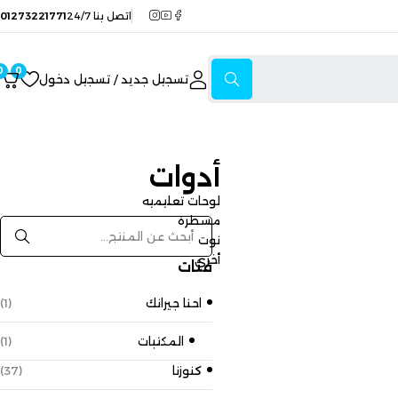
اتصل بنا 24/7
01273221771
0
0
تسجيل جديد / تسجيل دخول
أدوات
لوحات تعليميه
مسطرة
نوت
أخري
فئات
احنا جيرانك
(1)
المكتبات
(1)
كنوزنا
(37)