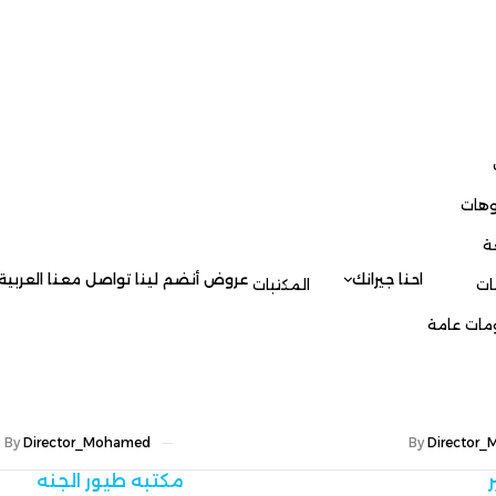
العربية
جيرانك
عروض
أنضم لينا
تواصل معنا
العربية
المكتبات
English
ost
مكتبه اب
By
Director_Mohamed
مكتبه طيور الجنه