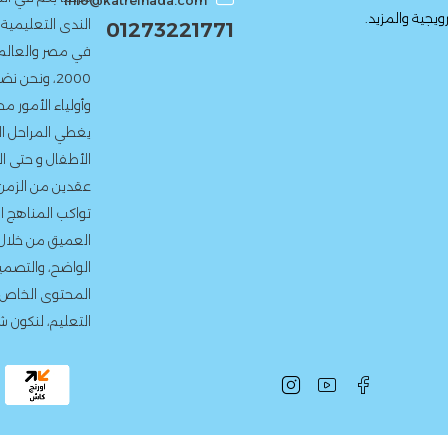
info@katrelnada.com
الندى التعليمية، إحدى أعرق دور ا
01273221771
في مصر والعالم العربي. منذ تأ
2000، ونحن نضع بين يدى الط
وأولياء الأمور محتوى تعليمى م
يغطي المراحل الدراسية المختلف
الأطفال و حتى المرحلة الإعدادية
عقدين من الزمن، التزمنا بتقديم
تواكب المناهج الدراسية الرسمية
العميق من خلال التمارين المتنوع
الواضح، والتصميم الجذاب. نحرص 
المحتوى الخاص بما يتماشى مع 
التعليم، لنكون شركاء حقيقيين في