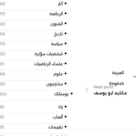
آثار
(8)
الرياضة
(7)
الفنون
(2)
تاريخ
(4)
سياسة
(7)
شخصيات مؤثرة
(2)
علماء الرياضيات
(1)
علوم
(4)
مخترعون
(2)
Next p
و يوسف
يومياتك
(12)
(1)
IQ
ألعاب
(1)
By
Director_Mohamed
تقييمات
(1)
مكتبه اقرأ