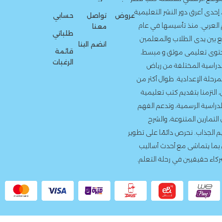
لنشر التعليمية
عروض
تواصل
حسابي
سيسها في عام
معنا
طلباتي
لاب والمعلمين
انضم الينا
قائمة
وثق و مبسط،
الرغبات
ة من رياض
. طوال أكثر من
 كتب تعليمية
، وتدعم الفهم
ة، والشرح
دائمًا على تطوير
أحدث أساليب
 رحلة التعلم.