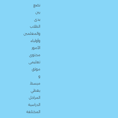
نضع
بين
يدى
الطلاب
والمعلمين
وأولياء
الأمور
محتوى
تعليمى
موثق
و
مبسط،
يغطي
المراحل
الدراسية
المختلفة