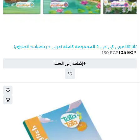
-19%
تاتا تاتا عربي كي جي 2 المجموعة كاملة (عربي + رياضيات+ انجليزي)
105
EGP
130
EGP
إضافة إلى السلة