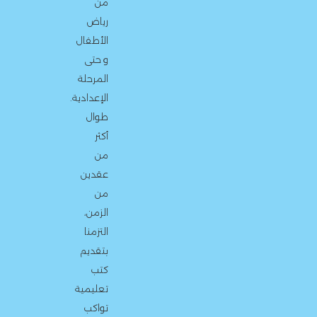
من
رياض
الأطفال
و حتى
المرحلة
الإعدادية.
طوال
أكثر
من
عقدين
من
الزمن،
التزمنا
بتقديم
كتب
تعليمية
تواكب