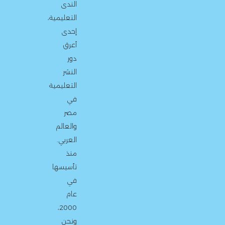
الندى
التعليمية،
إحدى
أعرق
دور
النشر
التعليمية
في
مصر
والعالم
العربي.
منذ
تأسيسها
في
عام
2000،
ونحن