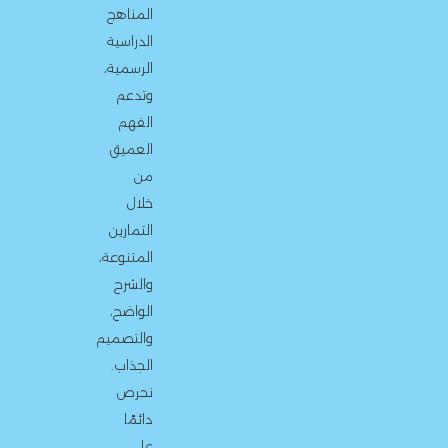
المناهج
الدراسية
الرسمية،
وتدعم
الفهم
العميق
من
خلال
التمارين
المتنوعة،
والشرح
الواضح،
والتصميم
الجذاب.
نحرص
دائمًا
على