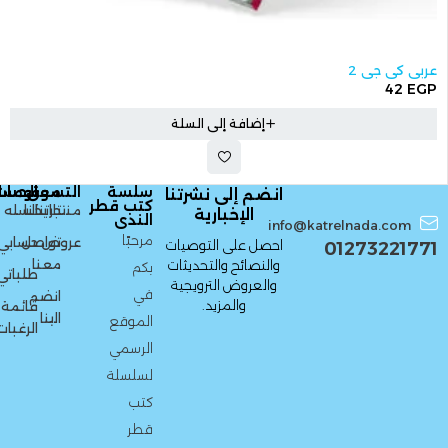
عربي كي جي 2
42
EGP
إضافة إلى السلة
سلسة
التسوق
معلومات
الحساب
انضم إلى نشرتنا
كتب قطر
منتجاتنا
تاريخنا
السله
الإخبارية
الندى
info@katrelnada.com
مرحبًا
عروض
تواصل
حسابي
احصل على التوصيات
01273221771
معنا
والنصائح والتحديثات
بكم
طلباتي
والعروض الترويجية
في
انضم
والمزيد.
قائمة
الينا
الموقع
الرغبات
الرسمي
لسلسلة
كتب
قطر