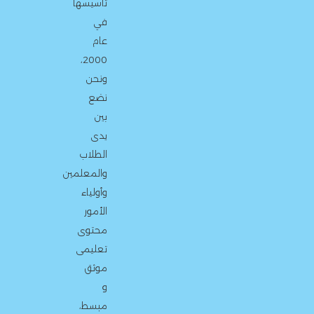
تأسيسها
في
عام
2000،
ونحن
نضع
بين
يدى
الطلاب
والمعلمين
وأولياء
الأمور
محتوى
تعليمى
موثق
و
مبسط،