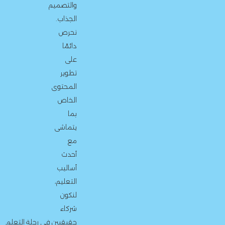
والتصميم
الجذاب.
نحرص
دائمًا
على
تطوير
المحتوى
الخاص
بما
يتماشى
مع
أحدث
أساليب
التعليم،
لنكون
شركاء
حقيقيين في رحلة التعلم.