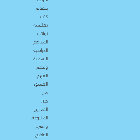
بتقديم
كتب
تعليمية
تواكب
المناهج
الدراسية
الرسمية،
وتدعم
الفهم
العميق
من
خلال
التمارين
المتنوعة،
والشرح
الواضح،