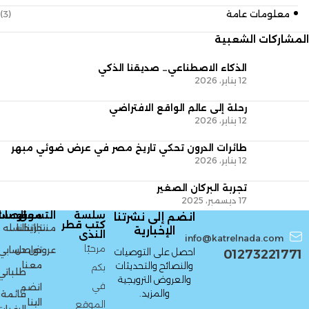
معلومات عامة
(3)
المشاركات الشعبية
الذكاء الاصطناعي… صديقنا الذكي
12 يناير، 2026
رحلة إلى عالم الواقع الافتراضي
12 يناير، 2026
طائرات الدرون تحكي تاريخ مصر في عرض ضوئي مبهر
12 يناير، 2026
تجربة البركان الصغير
17 ديسمبر، 2025
سلسة
التسوق
معلومات
الحسا
انضم إلى نشرتنا
كتب قطر
منتجاتنا
تاريخنا
السله
الإخبارية
الندى
info@katrelnada.com
مرحبًا
عروض
تواصل
حسابي
احصل على التوصيات
01273221771
معنا
والنصائح والتحديثات
بكم
طلباتي
والعروض الترويجية
في
انضم
والمزيد.
قائمة
الينا
الموقع