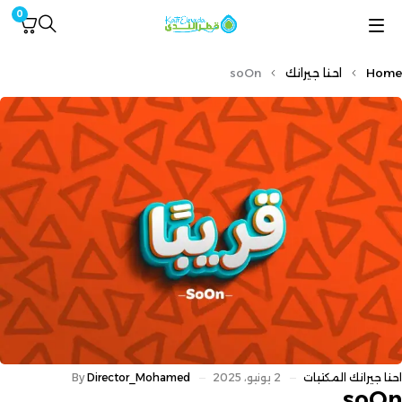
0
Home
احنا جيرانك
soOn
احنا جيرانك
المكتبات
2 يونيو، 2025
Director_Mohamed
By
soOn