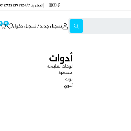
اتصل بنا 24/7
01273221771
0
0
تسجيل جديد / تسجيل دخول
أدوات
لوحات تعليميه
مسطرة
نوت
أخري