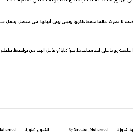
طالما تحفظ ذاكرتها وتبني وعي أجيالها. هي مشعل يحمل قبس الحكمة الق
ى أحد مقاعدها، تقرأ كتابًا أو تتأمل البحر من نوافذها، فاعلم أنك لست في 
ost
وادي ا
Director_Mohame
By
الفنون
,
كنوزنا
Director_Mohamed
By