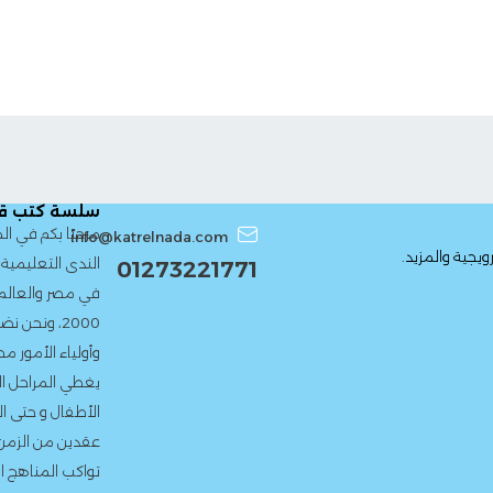
سلسة كتب قطر الندى
مرحبًا بكم في الموقع الرسمي 
info@katrelnada.com
الندى التعليمية، إحدى أعرق دور ا
01273221771
في مصر والعالم العربي. منذ تأ
2000، ونحن نضع بين يدى الط
وأولياء الأمور محتوى تعليمى م
يغطي المراحل الدراسية المختلف
الأطفال و حتى المرحلة الإعدادية
عقدين من الزمن، التزمنا بتقديم
تواكب المناهج الدراسية الرسمية