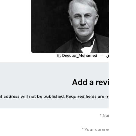
ن
Director_Mohamed
By
Add a rev
Your email address will not be published. Required fields are m