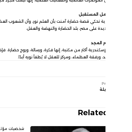
أمل المستقبل
ية تحكي قصة حضارة آمنت بأن العلم نور، وأن الشعوب العظيمة لا تموت 
ديدة على مصر، بلد الحضارة والنهضة والعقل.
 المجد
كندرية أكثر من مكتبة، إنها فكرة، ورسالة، وروح حضارة. فإذا جلست يومًا عل
رفقة العظماء، ومركز للعقل لا يُطفأ نوره أبدًا.
P
لة
Relate
شخصيات مؤثرة
,
كنوزنا
d