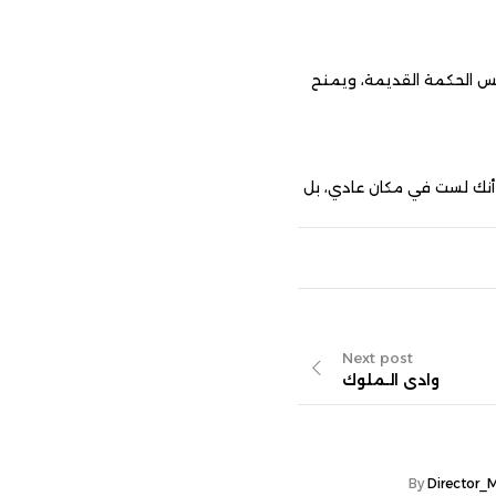
ديمة، ويمنح
مكان عادي، بل
Next p
لـملوك
تاريخ
,
كنوزنا
Director_Mohamed
By