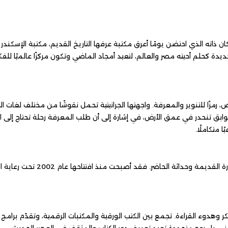
 يومًا أعرق مكتبة عرفها التاريخ القديم، مكتبة الإسكندرية القديمة، التي
 مصر والعالم، لتعيد أمجاد الماضي وتكون مركزًا عالميًا للفكر والثقافة في 
معرفة. واجهتها الجرانيتية تحمل نقوشًا من مختلف لغات العالم، لتُعلن عن 
زّعة على عدة طوابق تنحدر في عمق الأرض، في إشارة إلى أن طلب المعرفة رحلة تحتاج إلى الغوص وال
ليست المكتبة فقط امتدادًا لأسطورة قديمة، بل جسرًا حيًا بين عبقرية الحضارة القديمة وحداثة الحاضر. فقد أصبحت منذ افتتاحها عام
. تجمع بين الكتب الورقية والمكتبات الرقمية، وتقدّم برامج تعليمية وثقافي
تجددة تعيد تعريف دور الكتاب والمثقف في العصر الحديث.