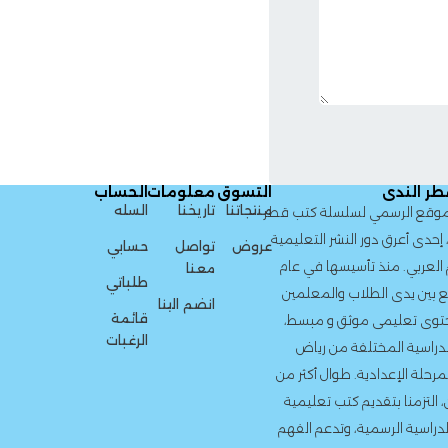
التسوق
معلومات
الحساب
منتجاتنا
تاريخنا
السله
لسلسلة كتب قطر
لنشر التعليمية
عروض
تواصل
حسابي
سيسها في عام
معنا
طلباتي
لاب والمعلمين
انضم الينا
قائمة
وثق و مبسط،
الرغبات
ة من رياض
. طوال أكثر من
 كتب تعليمية
، وتدعم الفهم