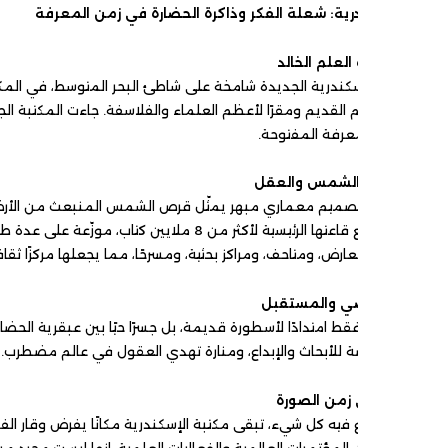
رية: شعلة الفكر وذاكرة الحضارة في زمن المعرفة
العلم الخالد
ندرية الجديدة شامخة على شاطئ البحر المتوسط، في المكان ذاته الذي احتضن
 القديم ومقرًا لأعظم العلماء والفلاسفة. جاءت المكتبة الجديدة كحلم أحيته
معرفة المفتوحة.
 الشمس والعقل
بتصميم معماري مبهر يمثّل قرص الشمس المنبعث من الأرض، رمزًا للتنوير وال
العالمية. وتتسع قاعتها الرئيسية لأكثر من 8 ملايين كتاب، مو
ارض، ومتاحف، ومراكز بحثية، ومسرحًا، مما يجعلها مركزًا ثقافيًا متكاملًا.
ضي والمستقبل
ة للأبحاث والإبداع، ومنارة تهدي العقول في عالم مضطرب.
زمن الصورة
فيه كل شيء، تبقى مكتبة الإسكندرية مكانًا يفرض وقار الفكر وهدوء القراءة
ن المؤتمرات العالمية والفعاليات العلمية. إنها ليست مجرد مبنى، بل روح م