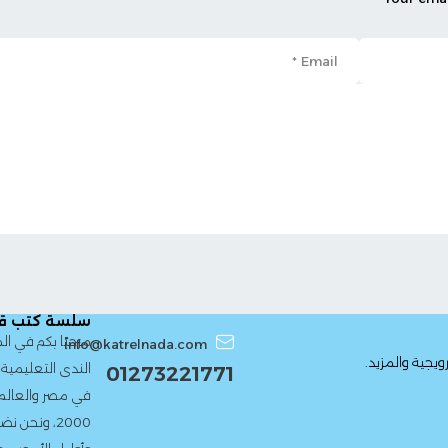
سلسة كتب قطر الندى
مرحبًا بكم في الموقع الرسمي 
info@katrelnada.com
الندى التعليمية، إحدى أعرق دور ا
01273221771
في مصر والعالم العربي. منذ تأ
2000، ونحن نضع بين يدى الط