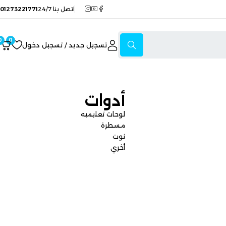
اتصل بنا 24/7
01273221771
0
0
تسجيل جديد / تسجيل دخول
أدوات
لوحات تعليميه
مسطرة
نوت
أخري