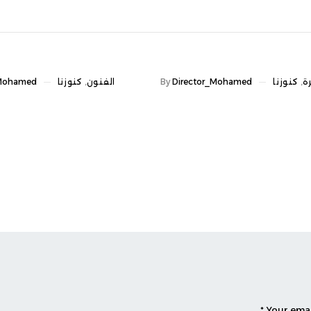
ost
المقالة
Director_Mohame
By
الفنون
,
كنوزنا
Director_Mohamed
By