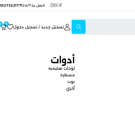
اتصل بنا 24/7
01273221771
0
0
تسجيل جديد / تسجيل دخول
أدوات
لوحات تعليميه
مسطرة
نوت
أخري