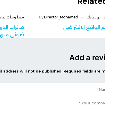
Relate
,
يومياتك
Director_Mohamed
By
معلومات عامة
,
يومياتك
م الواقع الافتراضي
طائرات الدرون تحكي تا
ضوئي مبهر
Add a rev
Your email address will not be published. Required fields are m