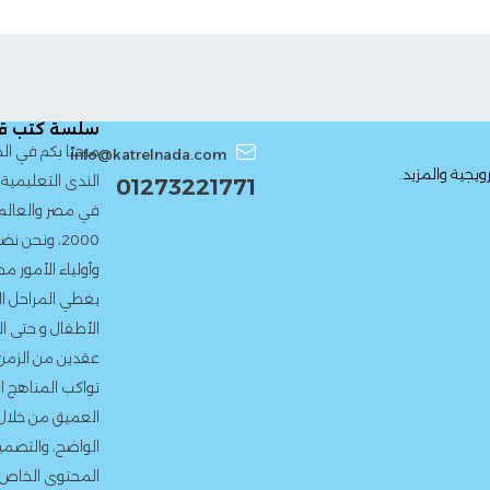
سلسة كتب قطر الندى
مرحبًا بكم في الموقع الرسمي 
info@katrelnada.com
الندى التعليمية، إحدى أعرق دور ا
01273221771
في مصر والعالم العربي. منذ تأ
2000، ونحن نضع بين يدى الط
وأولياء الأمور محتوى تعليمى م
يغطي المراحل الدراسية المختلف
الأطفال و حتى المرحلة الإعدادية
عقدين من الزمن، التزمنا بتقديم
تواكب المناهج الدراسية الرسمية
العميق من خلال التمارين المتنوع
الواضح، والتصميم الجذاب. نحرص 
المحتوى الخاص بما يتماشى مع 