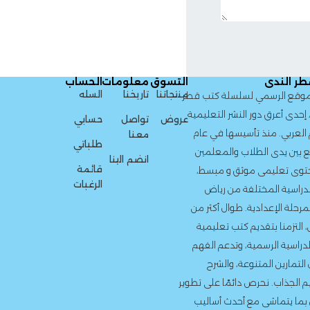
التسوق
معلومات
الحساب
منتجاتنا
تاريخنا
السله
لسلسلة كتب قطر
لنشر التعليمية
عروض
تواصل
حسابي
سيسها في عام
معنا
طلباتي
لاب والمعلمين
انضم الينا
قائمة
وثق و مبسط،
الرغبات
ة من رياض
. طوال أكثر من
 كتب تعليمية
، وتدعم الفهم
ة، والشرح
دائمًا على تطوير
أحدث أساليب