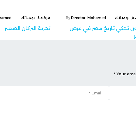
Director_Mohamed
By
فرقعة
,
يومياتك
Director_Mohamed
By
ريخ مصر في عرض
تجربة البركان الصغير