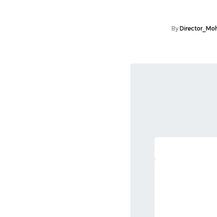
فرقعة
,
يومياتك
Director_Mohamed
By
تجربة البيضة والزجاجة