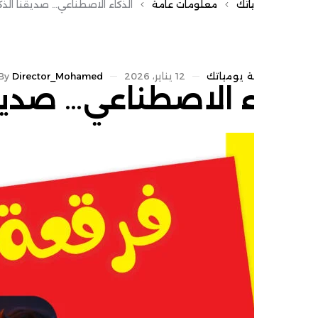
اتك
معلومات عامة
الذكاء الاصطناعي… صديقنا الذكي
ة
يومياتك
12 يناير، 2026
Director_Mohamed
By
ء الاصطناعي… صديقنا ا