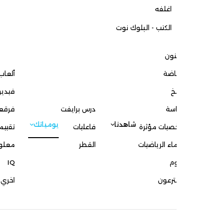
اغلفه
الكتب - البلوك نوت
نون
ياضة
ألعاب
يخ
فيديوهات
سة
درس برايفت
فرقعة
شاهدنا
يومياتك
احنا 
يات مؤثرة
فاعليات
تقييمات
اء الرياضيات
القطر
معلومات عامة
م
IQ
رعون
اخري