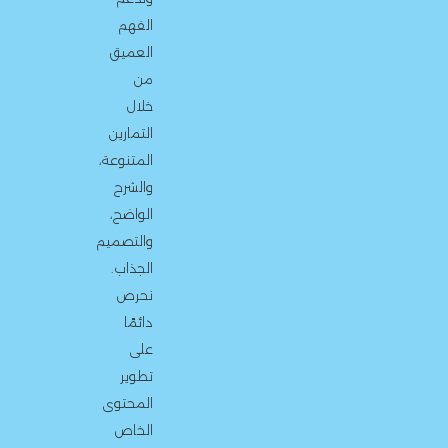
الفهم
العميق
من
خلال
التمارين
المتنوعة،
والشرح
الواضح،
والتصميم
الجذاب.
نحرص
دائمًا
على
تطوير
المحتوى
الخاص