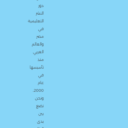
دور
النشر
التعليمية
في
مصر
والعالم
العربي.
منذ
تأسيسها
في
عام
2000،
ونحن
نضع
بين
يدى