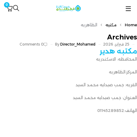
0
Home
مكتبه
الظاهريه
Archives
25 فبراير، 2026
Director_Mohamed
By
0 Comments
مكتبه هدير
المحافظه: الاسكندريه
المركز:الظاهريه
القريه: جمب صيدليه محمد السيد
العنوان: جمب صيدليه محمد السيد
الهاتف:01145289852