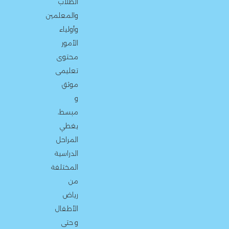
الطلاب
والمعلمين
وأولياء
الأمور
محتوى
تعليمى
موثق
و
مبسط،
يغطي
المراحل
الدراسية
المختلفة
من
رياض
الأطفال
و حتى