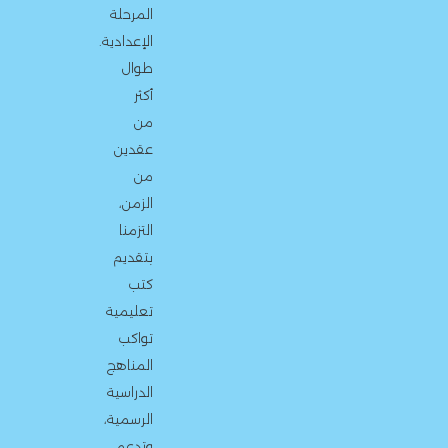
المرحلة
الإعدادية.
طوال
أكثر
من
عقدين
من
الزمن،
التزمنا
بتقديم
كتب
تعليمية
تواكب
المناهج
الدراسية
الرسمية،
وتدعم