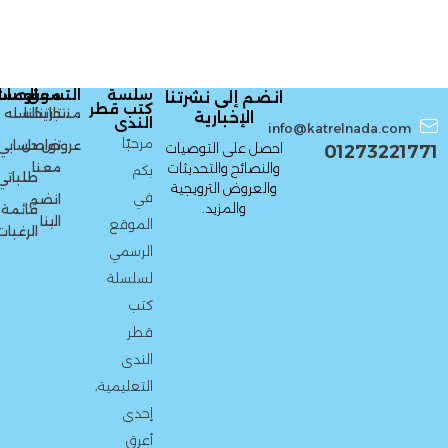
سلسة
التسوق
معلومات
الحسا
انضم إلى نشرتنا
كتب قطر
منتجاتنا
تاريخنا
السله
الإخبارية
الندى
info@katrelnada.com
مرحبًا
عروض
تواصل
حسابي
احصل على التوصيات
01273221771
معنا
والنصائح والتحديثات
بكم
طلباتي
والعروض الترويجية
في
انضم
والمزيد.
قائمة
الينا
الموقع
الرغبات
الرسمي
لسلسلة
كتب
قطر
الندى
التعليمية،
إحدى
أعرق