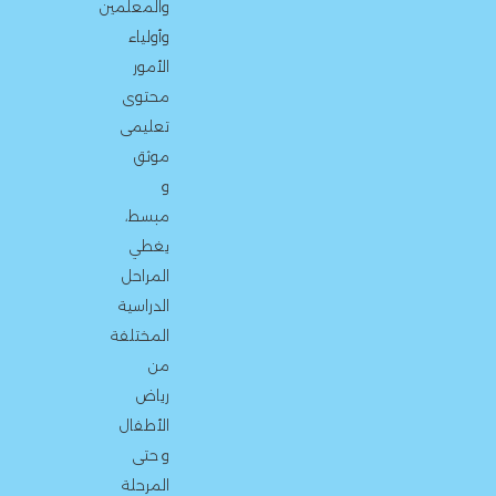
والمعلمين
وأولياء
الأمور
محتوى
تعليمى
موثق
و
مبسط،
يغطي
المراحل
الدراسية
المختلفة
من
رياض
الأطفال
و حتى
المرحلة