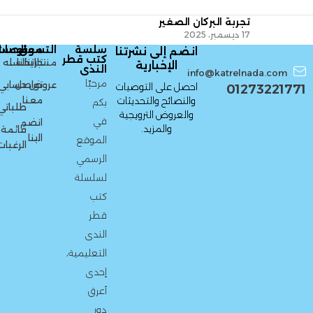
تجربة البركان الصغير
17 ديسمبر، 2025
سلسة
التسوق
معلومات
الحسا
انضم إلى نشرتنا
كتب قطر
منتجاتنا
تاريخنا
السله
الإخبارية
الندى
info@katrelnada.com
مرحبًا
عروض
تواصل
حسابي
احصل على التوصيات
01273221771
معنا
والنصائح والتحديثات
بكم
طلباتي
والعروض الترويجية
في
انضم
والمزيد.
قائمة
الينا
الموقع
الرغبات
الرسمي
لسلسلة
كتب
قطر
الندى
التعليمية،
إحدى
أعرق
دور