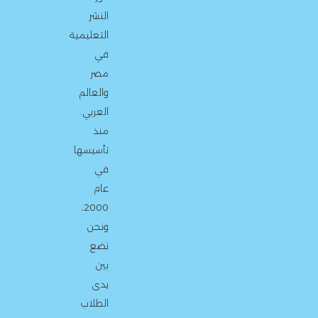
النشر
التعليمية
في
مصر
والعالم
العربي.
منذ
تأسيسها
في
عام
2000،
ونحن
نضع
بين
يدى
الطلاب