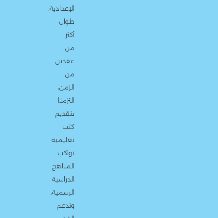
الإعدادية.
طوال
أكثر
من
عقدين
من
الزمن،
التزمنا
بتقديم
كتب
تعليمية
تواكب
المناهج
الدراسية
الرسمية،
وتدعم