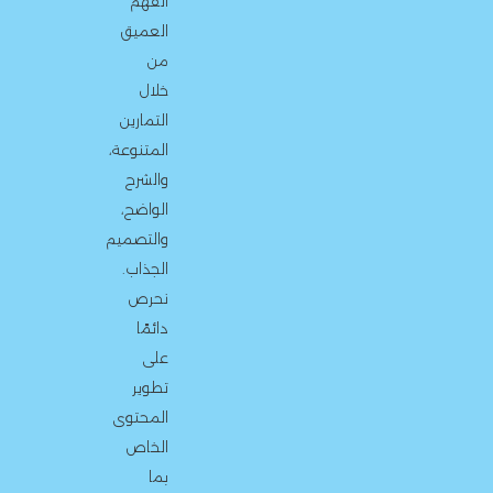
الفهم
العميق
من
خلال
التمارين
المتنوعة،
والشرح
الواضح،
والتصميم
الجذاب.
نحرص
دائمًا
على
تطوير
المحتوى
الخاص
بما