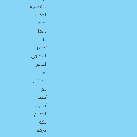
والتصميم
الجذاب.
نحرص
دائمًا
على
تطوير
المحتوى
الخاص
بما
يتماشى
مع
أحدث
أساليب
التعليم،
لنكون
شركاء