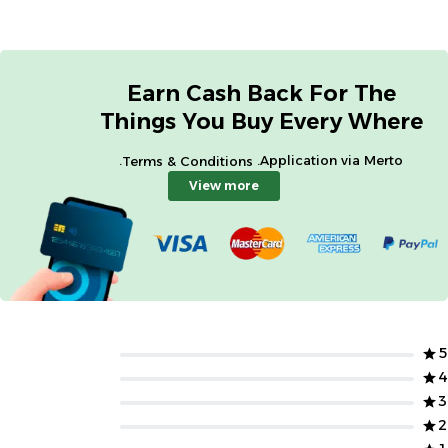
Earn Cash Back For The
Things You Buy Every Where
.
Application via Merto.
Terms & Conditions
View more
5
4
3
2