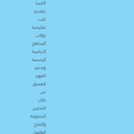
التزمنا
بتقديم
كتب
تعليمية
تواكب
المناهج
الدراسية
الرسمية،
وتدعم
الفهم
العميق
من
خلال
التمارين
المتنوعة،
والشرح
الواضح،