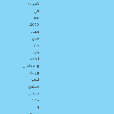
تأسيسها
في
عام
2000،
ونحن
نضع
بين
يدى
الطلاب
والمعلمين
وأولياء
الأمور
محتوى
تعليمى
موثق
و
مبسط،