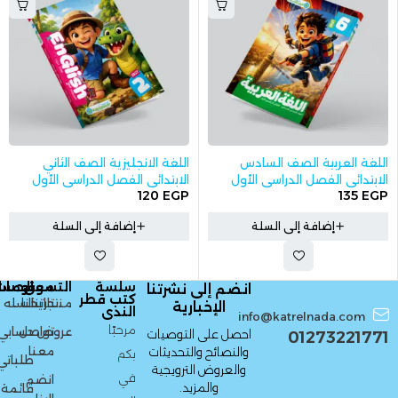
اللغة العربية الصف السادس
اللغة الانجليزية الصف الثاني
الابتدائي الفصل الدراسي الأول
الابتدائي الفصل الدراسي الأول
120
EGP
135
EGP
2027
2027
إضافة إلى السلة
إضافة إلى السلة
سلسة
التسوق
معلومات
الحسا
انضم إلى نشرتنا
كتب قطر
منتجاتنا
تاريخنا
السله
الإخبارية
الندى
info@katrelnada.com
مرحبًا
عروض
تواصل
حسابي
احصل على التوصيات
01273221771
معنا
والنصائح والتحديثات
بكم
طلباتي
والعروض الترويجية
في
انضم
والمزيد.
قائمة