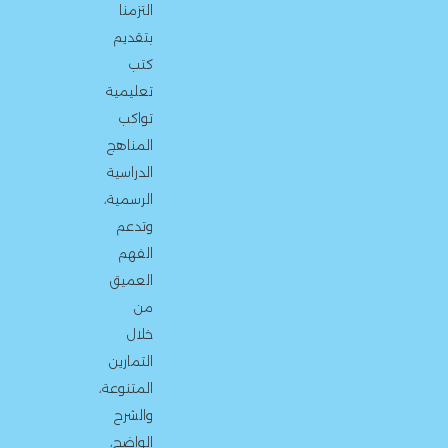
التزمنا
بتقديم
كتب
تعليمية
تواكب
المناهج
الدراسية
الرسمية،
وتدعم
الفهم
العميق
من
خلال
التمارين
المتنوعة،
والشرح
الواضح،