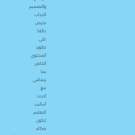
والتصميم
الجذاب.
نحرص
دائمًا
على
تطوير
المحتوى
الخاص
بما
يتماشى
مع
أحدث
أساليب
التعليم،
لنكون
شركاء