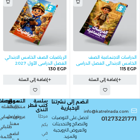
الدراسات الاجتماعية الصف
الرياضيات الصف الخامس الابتدائي
الخامس الابتدائي الفصل الدراسي
الفصل الدراسي الأول 2027
130
EGP
115
EGP
الأول 2027
إضافة إلى السلة
إضافة إلى السلة
سلسة
التسوق
معلومات
الحسا
انضم إلى نشرتنا
كتب قطر
منتجاتنا
تاريخنا
السله
الإخبارية
الندى
info@katrelnada.com
مرحبًا
عروض
تواصل
حسابي
احصل على التوصيات
01273221771
معنا
والنصائح والتحديثات
بكم
طلباتي
والعروض الترويجية
في
انضم
والمزيد.
قائمة