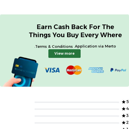
Earn Cash Back For The
Things You Buy Every Where
.
Application via Merto.
Terms & Conditions
View more
5
4
3
2