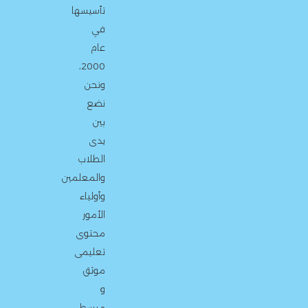
تأسيسها
في
عام
2000،
ونحن
نضع
بين
يدى
الطلاب
والمعلمين
وأولياء
الأمور
محتوى
تعليمى
موثق
و
مبسط،