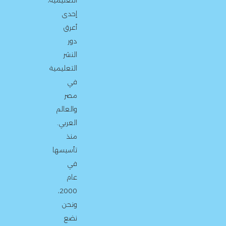
التعليمية،
إحدى
أعرق
دور
النشر
التعليمية
في
مصر
والعالم
العربي.
منذ
تأسيسها
في
عام
2000،
ونحن
نضع