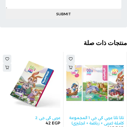
منتجات ذات صلة
-19%
تاتا تاتا عربي كي جي 1 المجموعة
عربي كي جي 2
42
EGP
كاملة (عربي + رياضة + انجليزي)