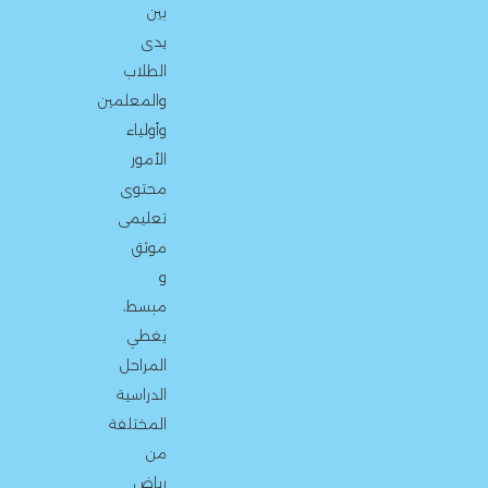
بين
يدى
الطلاب
والمعلمين
وأولياء
الأمور
محتوى
تعليمى
موثق
و
مبسط،
يغطي
المراحل
الدراسية
المختلفة
من
رياض