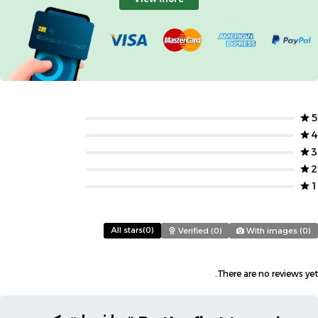
5
4
3
2
1
All stars(
0
)
Verified (
0
)
With images (
0
)
There are no reviews yet.