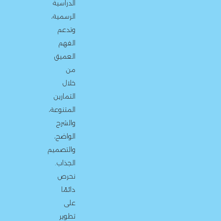
الدراسية
الرسمية،
وتدعم
الفهم
العميق
من
خلال
التمارين
المتنوعة،
والشرح
الواضح،
والتصميم
الجذاب.
نحرص
دائمًا
على
تطوير