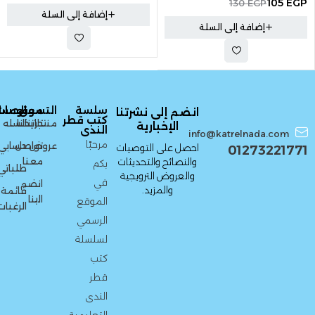
105
EGP
130
EGP
إضافة إلى السلة
إضافة إلى السلة
سلسة
التسوق
معلومات
الحسا
انضم إلى نشرتنا
كتب قطر
منتجاتنا
تاريخنا
السله
الإخبارية
الندى
info@katrelnada.com
مرحبًا
عروض
تواصل
حسابي
احصل على التوصيات
01273221771
معنا
والنصائح والتحديثات
بكم
طلباتي
والعروض الترويجية
في
انضم
والمزيد.
قائمة
الينا
الموقع
الرغبات
الرسمي
لسلسلة
كتب
قطر
الندى