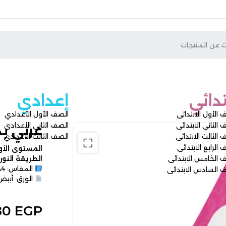
إعدادي
ى
الصف الأول الأعدادي
ى
الصف الثاني الأعدادي
عربي بذور مست
ى
الصف الثالث الأعدادي
ى
المستوى الأول يقدّم محتوى 
ائى
الطريقة النورانية .
المقاس: A4
دائى
الورق: أبيض
In stock
80
EGP