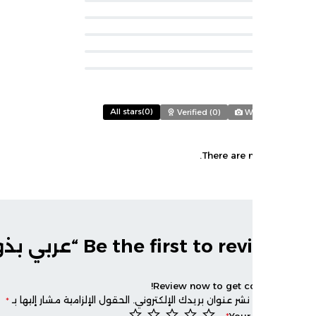
All stars(
0
)
Verified (
0
)
Wi
There are n
Be the first to “عربي بذور مستوي أول”
Review now to get c
نشر عنوان بريدك الإلكتروني.
الحقول الإلزامية مشار إليها بـ
*
*
Your