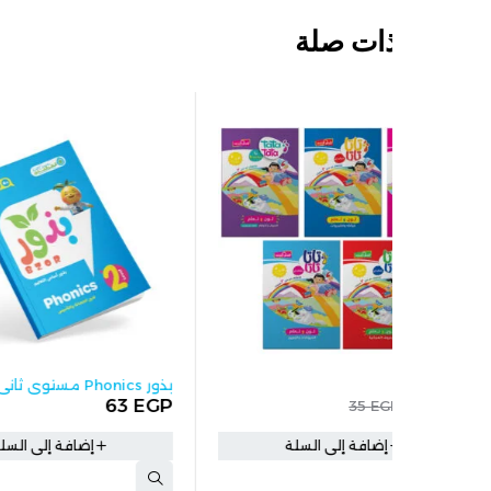
ات صلة
بذور Phonics مستوي ثاني
63
EGP
35
EG
إضافة إلى السلة
إضافة إلى السلة