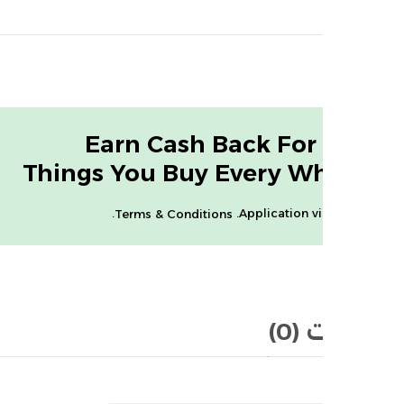
Earn Cash Back For
ew more
Things You Buy Every W
.
Application vi
Terms & Conditions
(0)