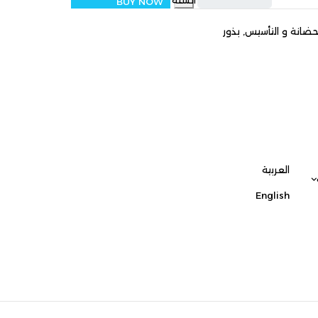
السلة
BUY NOW
س
,
بذور