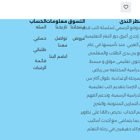
التسوق
معلومات
الحساب
منتجاتنا
تاريخنا
السله
لسلسلة كتب قطر
لنشر التعليمية
عروض
تواصل
حسابي
سيسها في عام
معنا
طلباتي
لاب والمعلمين
انضم الينا
قائمة
وثق و مبسط،
الرغبات
ة من رياض
. طوال أكثر من
 كتب تعليمية
، وتدعم الفهم
ة، والشرح
دائمًا على تطوير
أحدث أساليب
 رحلة التعلم.