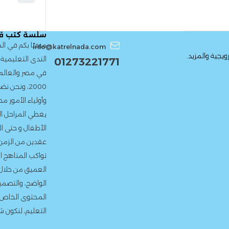
سلسة كتب قطر الندى
مرحبًا بكم في الموقع الرسمي 
info@katrelnada.com
الندى التعليمية، إحدى أعرق دور ا
01273221771
في مصر والعالم العربي. منذ تأ
2000، ونحن نضع بين يدى الط
وأولياء الأمور محتوى تعليمى م
يغطي المراحل الدراسية المختلف
الأطفال و حتى المرحلة الإعدادية
عقدين من الزمن، التزمنا بتقديم
تواكب المناهج الدراسية الرسمية
العميق من خلال التمارين المتنوع
الواضح، والتصميم الجذاب. نحرص 
المحتوى الخاص بما يتماشى مع 
التعليم، لنكون شركاء حقيقيين في