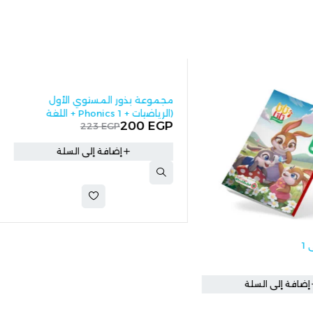
-10%
مجموعة بذور المستوي الأول
(الرياضيات + Phonics 1 + اللغة
200
EGP
223
EGP
العربية)
إضافة إلى السلة
بذور Phonics مستوي أول
63
EGP
ة