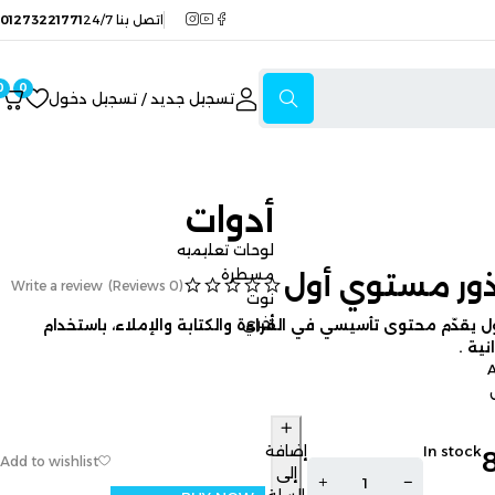
اتصل بنا 24/7
01273221771
0
0
تسجيل جديد / تسجيل دخول
أدوات
لوحات تعليميه
مسطرة
وي أول
Write a review
(0 Reviews)
نوت
أخري
تأسيسي في القراءة والكتابة والإملاء، باستخدام
إضافة
إلى