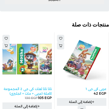
منتجات ذات صلة
-19%
عربي كي جي 1
تاتا تاتا لغات كي جي 2 المجموعة
42
EGP
كاملة (عربي + ماث + انجليزي)
105
EGP
130
EGP
إضافة إلى السلة
إضافة إلى السلة