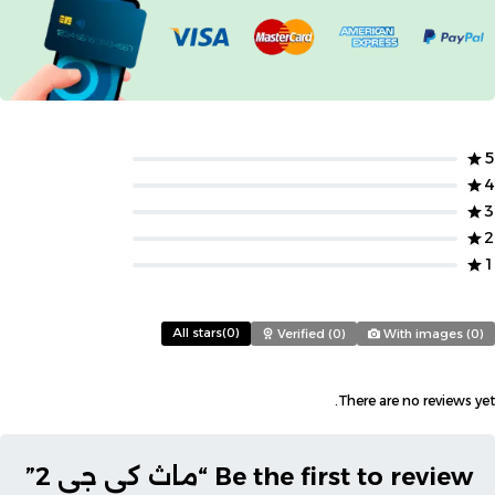
5
4
3
2
1
All stars(
0
)
Verified (
0
)
With images (
0
)
There are no reviews yet.
Be the first to review “ماث كي جي 2”