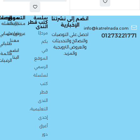
سلسة
التسوق
معلومات
الحسا
انضم إلى نشرتنا
كتب قطر
منتجاتنا
تاريخنا
السله
الإخبارية
الندى
info@katrelnada.com
مرحبًا
عروض
تواصل
حسابي
احصل على التوصيات
01273221771
معنا
والنصائح والتحديثات
بكم
طلباتي
والعروض الترويجية
في
انضم
والمزيد.
قائمة
الينا
الموقع
الرغبات
الرسمي
لسلسلة
كتب
قطر
الندى
التعليمية،
إحدى
أعرق
دور