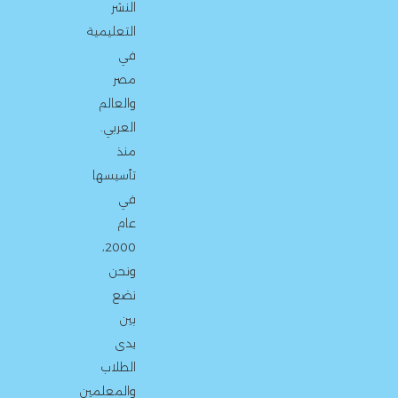
النشر
التعليمية
في
مصر
والعالم
العربي.
منذ
تأسيسها
في
عام
2000،
ونحن
نضع
بين
يدى
الطلاب
والمعلمين