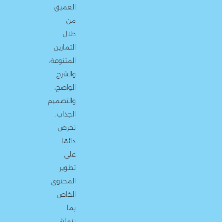
العميق
من
خلال
التمارين
المتنوعة،
والشرح
الواضح،
والتصميم
الجذاب.
نحرص
دائمًا
على
تطوير
المحتوى
الخاص
بما
يتماشى