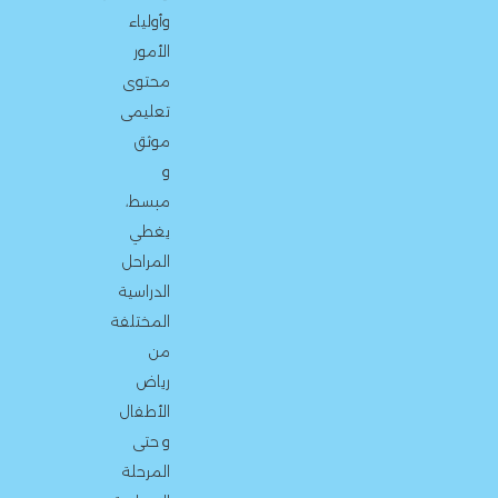
وأولياء
الأمور
محتوى
تعليمى
موثق
و
مبسط،
يغطي
المراحل
الدراسية
المختلفة
من
رياض
الأطفال
و حتى
المرحلة