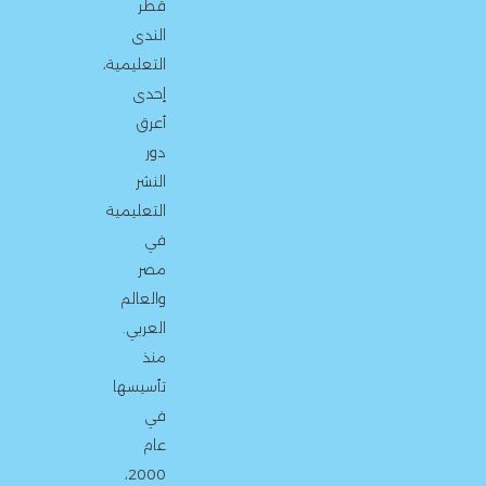
قطر
الندى
التعليمية،
إحدى
أعرق
دور
النشر
التعليمية
في
مصر
والعالم
العربي.
منذ
تأسيسها
في
عام
2000،