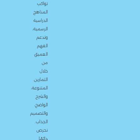
تواكب
المناهج
الدراسية
الرسمية،
وتدعم
الفهم
العميق
من
خلال
التمارين
المتنوعة،
والشرح
الواضح،
والتصميم
الجذاب.
نحرص
دائمًا