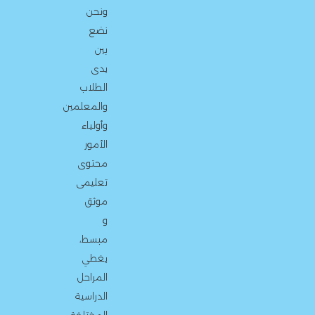
ونحن
نضع
بين
يدى
الطلاب
والمعلمين
وأولياء
الأمور
محتوى
تعليمى
موثق
و
مبسط،
يغطي
المراحل
الدراسية