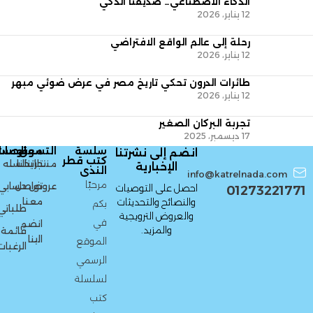
الذكاء الاصطناعي… صديقنا الذكي
12 يناير، 2026
رحلة إلى عالم الواقع الافتراضي
12 يناير، 2026
طائرات الدرون تحكي تاريخ مصر في عرض ضوئي مبهر
12 يناير، 2026
تجربة البركان الصغير
17 ديسمبر، 2025
سلسة
التسوق
معلومات
الحسا
انضم إلى نشرتنا
كتب قطر
منتجاتنا
تاريخنا
السله
الإخبارية
الندى
info@katrelnada.com
مرحبًا
عروض
تواصل
حسابي
احصل على التوصيات
01273221771
معنا
والنصائح والتحديثات
بكم
طلباتي
والعروض الترويجية
في
انضم
والمزيد.
قائمة
الينا
الموقع
الرغبات
الرسمي
لسلسلة
كتب