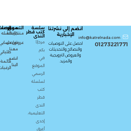
سلسة
التسوق
معلومات
الحسا
انضم إلى نشرتنا
كتب قطر
منتجاتنا
تاريخنا
السله
الإخبارية
الندى
info@katrelnada.com
مرحبًا
عروض
تواصل
حسابي
احصل على التوصيات
01273221771
معنا
والنصائح والتحديثات
بكم
طلباتي
والعروض الترويجية
في
انضم
والمزيد.
قائمة
الينا
الموقع
الرغبات
الرسمي
لسلسلة
كتب
قطر
الندى
التعليمية،
إحدى
أعرق