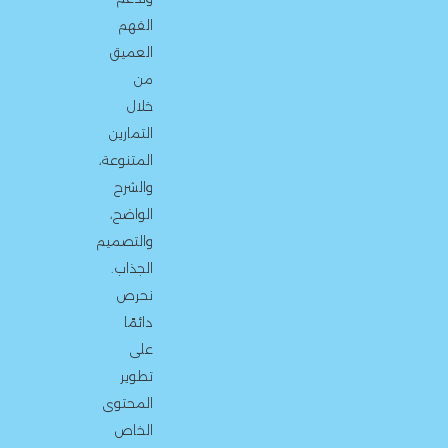
الفهم
العميق
من
خلال
التمارين
المتنوعة،
والشرح
الواضح،
والتصميم
الجذاب.
نحرص
دائمًا
على
تطوير
المحتوى
الخاص