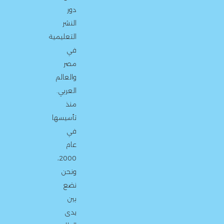
دور
النشر
التعليمية
في
مصر
والعالم
العربي.
منذ
تأسيسها
في
عام
2000،
ونحن
نضع
بين
يدى