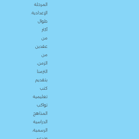
المرحلة
الإعدادية.
طوال
أكثر
من
عقدين
من
الزمن،
التزمنا
بتقديم
كتب
تعليمية
تواكب
المناهج
الدراسية
الرسمية،
وتدعم