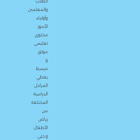
الطلاب
والمعلمين
وأولياء
الأمور
محتوى
تعليمى
موثق
و
مبسط،
يغطي
المراحل
الدراسية
المختلفة
من
رياض
الأطفال
و حتى