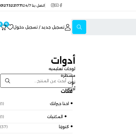
اتصل بنا 24/7
01273221771
0
0
تسجيل جديد / تسجيل دخول
أدوات
لوحات تعليميه
مسطرة
نوت
أخري
فئات
احنا جيرانك
(1)
المكتبات
(1)
كنوزنا
(37)