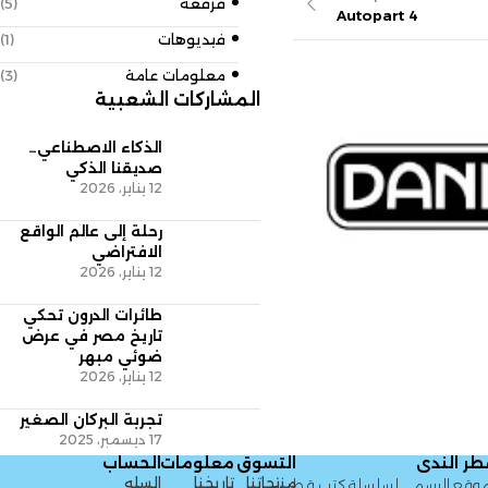
فرقعة
(5)
Autopa
فيديوهات
(1)
معلومات عامة
(3)
المشاركات الشعبية
الذكاء الاصطناعي…
صديقنا الذكي
12 يناير، 2026
رحلة إلى عالم الواقع
الافتراضي
By
Director_Mohamed
12 يناير، 2026
Supermarket 4
طائرات الدرون تحكي
تاريخ مصر في عرض
ضوئي مبهر
12 يناير، 2026
تجربة البركان الصغير
17 ديسمبر، 2025
التسوق
معلومات
الحساب
منتجاتنا
تاريخنا
السله
لسلسلة كتب قطر