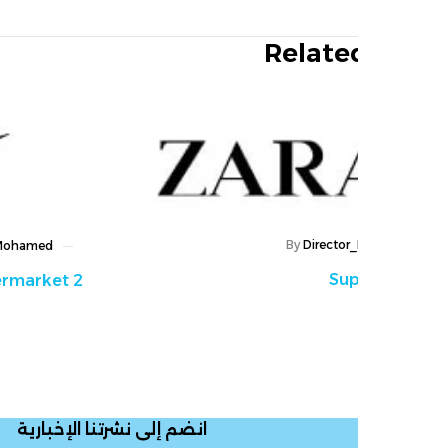
Relate
By
Directo
By
Director_Mohamed
Sup
Supermarket 2
انضم إلى نشرتنا الإخبارية