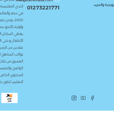
info@katrelnada.com
الندى التعليمية، إحدى أعرق دور ا
01273221771
في مصر والعالم العربي. منذ تأ
2000، ونحن نضع بين يدى الط
وأولياء الأمور محتوى تعليمى م
يغطي المراحل الدراسية المختلف
الأطفال و حتى المرحلة الإعدادية
عقدين من الزمن، التزمنا بتقديم
تواكب المناهج الدراسية الرسمية
العميق من خلال التمارين المتنوع
الواضح، والتصميم الجذاب. نحرص 
المحتوى الخاص بما يتماشى مع 
التعليم، لنكون شركاء حقيقيين في